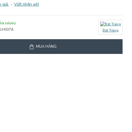
 giá.
-
Viết nhận xét
ẴN HÀNG
LH037A
Bát Tràng
MUA HÀNG