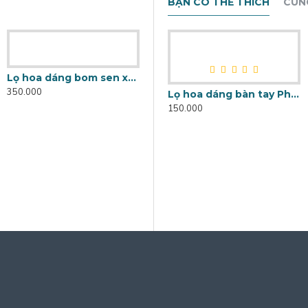
BẠN CÓ THỂ THÍCH
CÙN
Lọ hoa dáng bom sen xanh LH035C
350.000
Lọ hoa dáng bàn tay Phật trơn trắng khử LH031
150.000
Lọ hoa dáng bom men rạn hoa sen LH035D
400.000
4