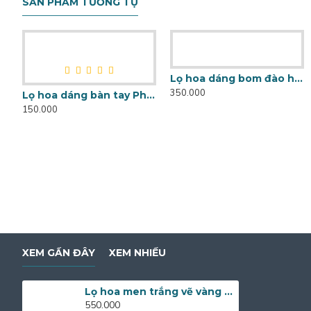
SẢN PHẨM TƯƠNG TỰ
Lọ hoa dáng bom đào hạc LH035A
350.000
Lọ hoa dáng bàn tay Phật trơn trắng khử LH031
150.000
XEM GẦN ĐÂY
XEM NHIỀU
Lọ hoa men trắng vẽ vàng kim nhiều cảnh LH037A
550.000