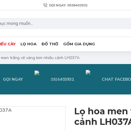
GỌI NGAY: 0936403931
IẾU CÀY
LỌ HOA
ĐỒ THỜ
GỐM GIA DỤNG
 men trắng vẽ vàng kim nhiều cảnh LH037A
GỌI NGAY
0936403931
CHAT FACEB
Lọ hoa men 
cảnh LH037