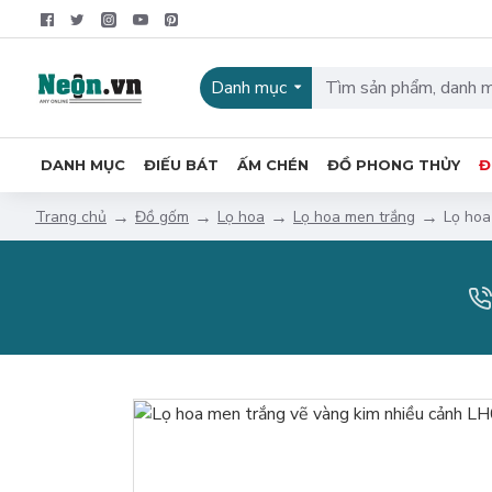
Danh mục
DANH MỤC
ĐIẾU BÁT
ẤM CHÉN
ĐỒ PHONG THỦY
Đ
Đồ gốm
Lọ hoa
Lọ hoa men trắng
Lọ hoa
Trang chủ