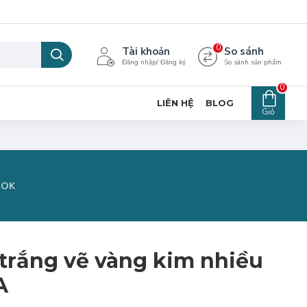
0
Tài khoản
So sánh
Đăng nhập/ Đăng ký
So sánh sản phẩm
0
LIÊN HỆ
BLOG
Giỏ
OOK
trắng vẽ vàng kim nhiều
A