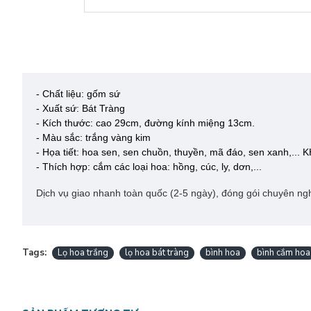
- Chất liệu: gốm sứ
- Xuất sứ: Bát Tràng
- Kích thước: cao 29cm, đường kính miệng 13cm.
- Màu sắc: trắng vàng kim
- Họa tiết: hoa sen, sen chuồn, thuyền, mã đáo, sen xanh,... KH
- Thích hợp: cắm các loại hoa: hồng, cúc, ly, dơn,...
Dịch vụ giao nhanh toàn quốc (2-5 ngày), đóng gói chuyên nghi
Tags:
Lọ hoa trắng
lọ hoa bát tràng
bình hoa
bình cắm hoa