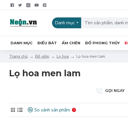
Danh mục
DANH MỤC
ĐIẾU BÁT
ẤM CHÉN
ĐỒ PHONG THỦY
Đ
Đồ gốm
Lọ hoa
Lọ hoa men lam
Trang chủ
Lọ hoa men lam
GỌI NGAY
So sánh sản phẩm
0