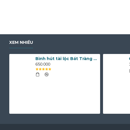
XEM NHIỀU
Bình hút tài lộc Bát Tràng men lam vẽ chim công và hoa mẫu đơn BL12
650.000