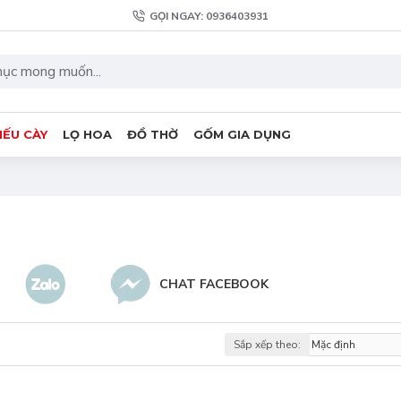
GỌI NGAY: 0936403931
IẾU CÀY
LỌ HOA
ĐỒ THỜ
GỐM GIA DỤNG
CHAT FACEBOOK
Sắp xếp theo: