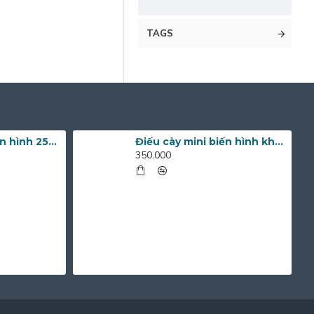
TAGS
Điếu cày mini biến hình 25cm DC10C
Điếu cày mini biến hình không chân DC10B
350.000