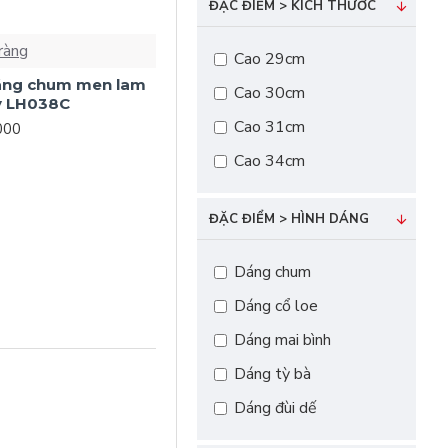
ĐẶC ĐIỂM > KÍCH THƯỚC
ràng
Cao 29cm
dáng chum men lam
Cao 30cm
y LH038C
Cao 31cm
000
Cao 34cm
ĐẶC ĐIỂM > HÌNH DÁNG
Dáng chum
Dáng cổ loe
Dáng mai bình
Dáng tỳ bà
Dáng đùi dế