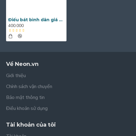
Điếu bát bình dân giá rẻ Bát Tràng DB35
400.000
Về Neon.vn
Giới thiệu
Chính sách vận chuyển
Bảo mật thông tin
Điều khoản sử dụng
Tài khoản của tôi