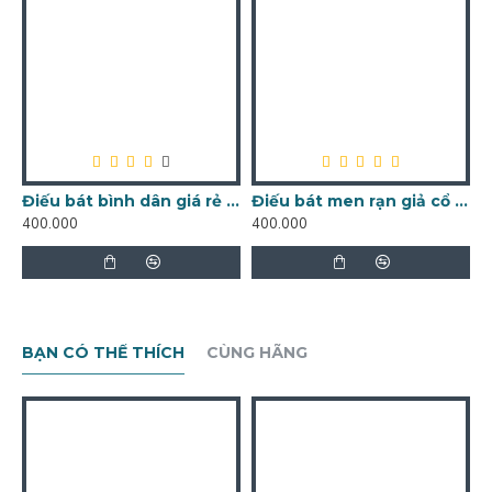
Điếu bát bình dân giá rẻ đen bóng DB05
Điếu bát men rạn giả cổ DB14
400.000
400.000
4
BẠN CÓ THỂ THÍCH
CÙNG HÃNG