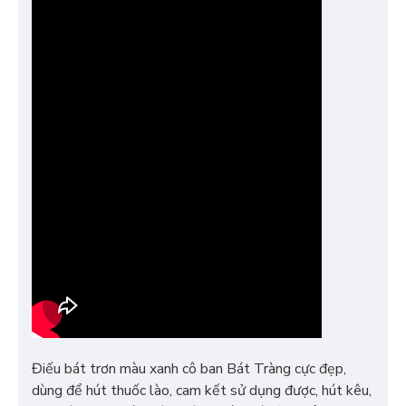
Điếu bát trơn màu xanh cô ban Bát Tràng cực đẹp,
dùng để hút thuốc lào, cam kết sử dụng được, hút kêu,