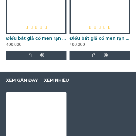
Điếu bát giả cổ men rạn Bát Tràng DB01B
Điếu bát giả cổ men rạn DB18
400.000
400.000
4
XEM GẦN ĐÂY
XEM NHIỀU