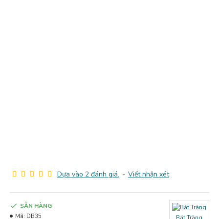
Dựa vào 2 đánh giá.
-
Viết nhận xét
SẴN HÀNG
Mã:
DB35
Bát Tràng