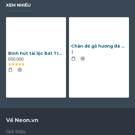
XEM NHIỀU
Chân đế gỗ hương đá nguyên khối nhiều kích thước
1
Bình hút tài lộc Bát Tràng men lam vẽ chim công và hoa mẫu đơn BL12
650.000
Về Neon.vn
Giới thiệu