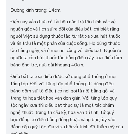
Đường kính trong: 14cm.
Đến nay vẫn chưa có tài liệu nào trả lời chính xác về
nguồn gốc và lịch sử ra đời của điếu bát, chỉ biết rằng
người Việt sử dụng thuốc lào từ rất xa xưa, hút thuốc
và ăn trầu là một phần của cuộc sống. Họ dùng thuốc
lào hàng ngày, và ở mọi nơi cùng với điếu bát. Ngoài ra
người ta còn hút thuốc lào bằng điếu cày, loại điếu làm
bằng ống tre, nứa dài khoảng 40cm.
Điếu bát là loại điếu được sử dụng phổ thông ở mọi
tầng lớp. Đối với tâng lớp phổ thông thì dùng điếu
bằng gốm sứ, lõ điếu ( có nơi gọi là nõ) bằng gỗ, và
trang trí họa tiết hoa văn đơn giản. Với tầng lớp quý
tộc ngày xưa thì điếu bát thực sự là mọt tác phẩm
nghệ thuật. trang trí cầu kỳ, hoa văn tứ linh, tứ quý..
bọc đồng, lõ điếu bằng đồng hoặc vàng bạc,tùy vào
đẳng cấp quý tộc, địa vị xã hội và trình độ thẩm mỹ của