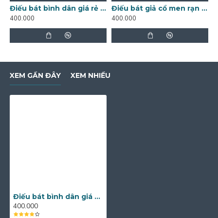
Điếu bát bình dân giá rẻ Bát Tràng DB35
Điếu bát giả cổ men rạn Bát Tràng DB01B
400.000
400.000
4
XEM GẦN ĐÂY
XEM NHIỀU
Điếu bát bình dân giá rẻ đen bóng DB05
400.000