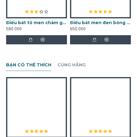
Điếu bát tô men chàm giả cổ DB10
Điếu bát men đen bóng bọc đồng DB11
580.000
650.000
5
BẠN CÓ THỂ THÍCH
CÙNG HÃNG