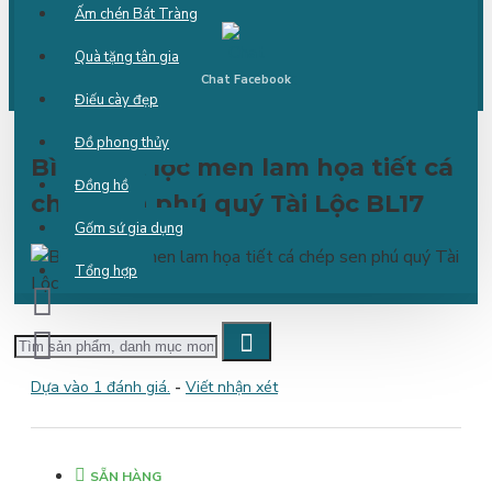
Ấm chén Bát Tràng
Quà tặng tân gia
Chat Facebook
Điếu cày đẹp
Đồ phong thủy
Bình hút lộc men lam họa tiết cá
Đồng hồ
chép sen phú quý Tài Lộc BL17
Gốm sứ gia dụng
Tổng hợp
Dựa vào 1 đánh giá.
-
Viết nhận xét
SẴN HÀNG