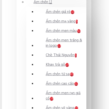
Ấm chén
Ấm chén giá rẻ
32
Ấm chén mạ vàng
5
Ấm chén men màu
50
Ấm chén men trắng &
in logo
23
Chè Thái Nguyên
1
Khay trà gỗ
19
Ấm chén tử sa
45
Ấm chén cao cấp
31
Ấm chén men rạn giả
cổ
39
Ấm chén vẽ vàng
55