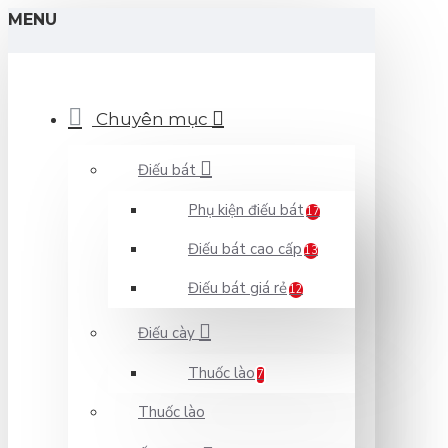
MENU
Chuyên mục
Điếu bát
Phụ kiện điếu bát
17
Điếu bát cao cấp
13
Điếu bát giá rẻ
12
Điếu cày
Thuốc lào
7
Thuốc lào