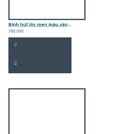
Bình hút lộc men màu vàng Rồng Phong Thủy BL38A
780.000