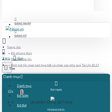
ĐĂNG NHẬP
ĐĂNG KÝ
Trang chủ
Đồ phong thủy
Bình hút tài lộc
Bình hút lộc men lam họa tiết cá chép sen phú quý Tài Lộc BL17
Danh mục
Danh mục
Gọi ngay
Giỏ
0
Đồ gốm
Không có sản phẩm trong giỏ hàng!
Đồ thờ
0936403931