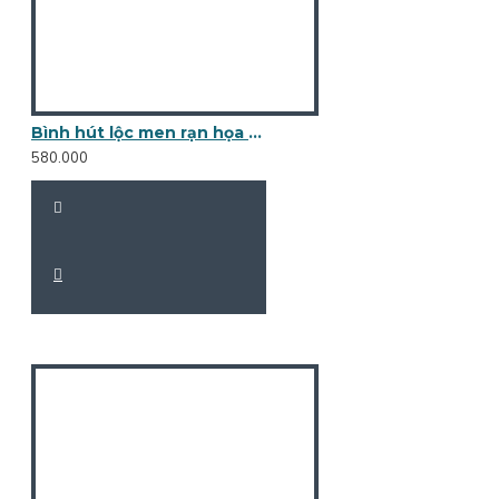
Bình hút lộc men rạn họa tiết cá chép sen phú quý BL17A
580.000