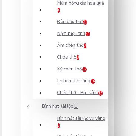
Mâm bồng đĩa hoa quả
4
Đèn dầu thờ
37
Nậm rượu thờ
31
Ấm chén thờ
7
Chóe thờ
3
Kỷ chén thờ
12
Lọ hoa thờ cúng
16
Chén thờ - Bát sâm
15
Bình hút tài lộc
Bình hút tài lộc vẽ vàng
5