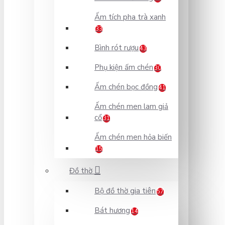
Ấm tích pha trà xanh
33
Bình rót rượu
43
Phụ kiện ấm chén
30
Ấm chén bọc đồng
41
Ấm chén men lam giả
cổ
31
Ấm chén men hỏa biến
15
Đồ thờ
Bộ đồ thờ gia tiên
57
Bát hương
14