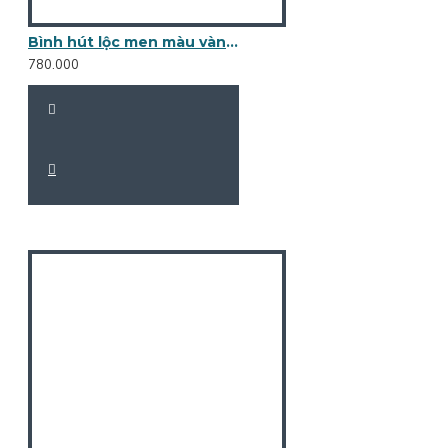
Bình hút lộc men màu vàng Cá Chép Hóa Rồng BL39A
780.000