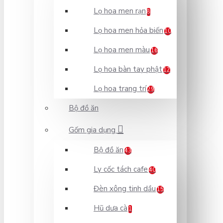
Lọ hoa men rạn
8
Lọ hoa men hỏa biến
10
Lọ hoa men màu
16
Lọ hoa bàn tay phật
12
Lọ hoa trang trí
29
Bộ đồ ăn
Gốm gia dụng
Bộ đồ ăn
43
Ly cốc tách cafe
40
Đèn xông tinh dầu
15
Hũ dưa cà
1