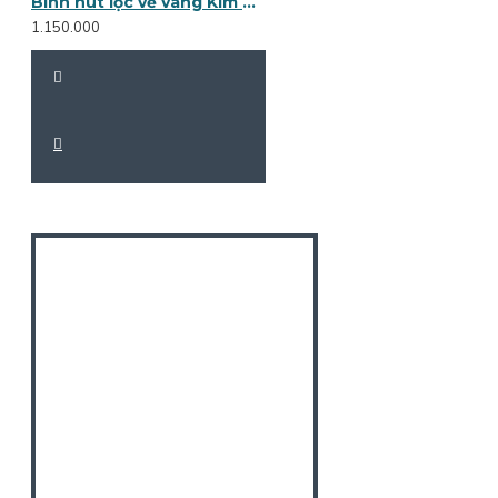
Bình hút lộc vẽ vàng Kim kê đại cát BL13
1.150.000