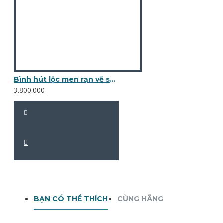
Bình hút lộc men rạn vẽ sen phú quý vàng kim BL14B
3.800.000
BẠN CÓ THỂ THÍCH
CÙNG HÃNG