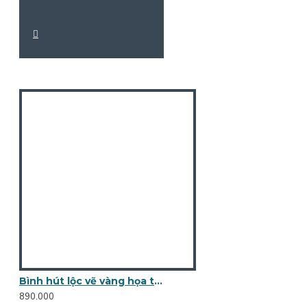
Bình hút lộc vẽ vàng họa tiết cá chép sen phú quý BL15
890.000