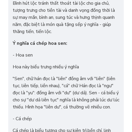
Bình hút lộc tránh thất thoát tài lộc cho gia chủ,
tượng trưng cho tiền tài và danh vọng đồng thời là
sự may mắn, bình an, sung túc và hưng thịnh quanh
năm, đặc biệt là món quà tặng sếp ý nghĩa - giúp
thăng tiến, tiến lộc.
Ý nghĩa cá chép hoa sen:
- Hoa sen
Hoa này biểu trưng nhiều ý nghĩa
"Sen", chữ hán đọc là "liên" đồng âm với "liên" (liên
tục, liên tiếp, liền nhau), "cá" chữ Hán đọc là "ngư"
đọc là "yu": đồng âm với "dư" (dư dả). Sen - cá biểu ý
cho sự "dư dả liên tục" nghĩa là không phải lúc dư lúc
thiếu. Hình họa "liên dư", cá thường vẽ nhiều con.
- Cá chép
Cá chép là biểu tượng cho sự kiên trì,bền chí, linh