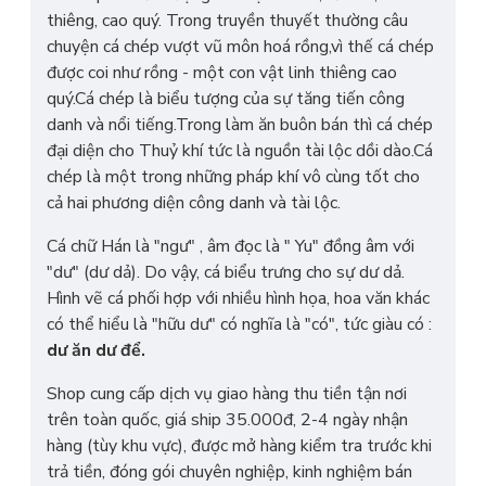
thiêng, cao quý. Trong truyền thuyết thường câu
chuyện cá chép vượt vũ môn hoá rồng,vì thế cá chép
được coi như rồng - một con vật linh thiêng cao
quý.Cá chép là biểu tượng của sự tăng tiến công
danh và nổi tiếng.Trong làm ăn buôn bán thì cá chép
đại diện cho Thuỷ khí tức là nguồn tài lộc dồi dào.Cá
chép là một trong những pháp khí vô cùng tốt cho
cả hai phương diện công danh và tài lộc.
Cá chữ Hán là "ngư" , âm đọc là " Yu" đồng âm với
"dư" (dư dả). Do vậy, cá biểu trưng cho sự dư dả.
Hình vẽ cá phối hợp với nhiều hình họa, hoa văn khác
có thể hiểu là "hữu dư" có nghĩa là "có", tức giàu có :
dư ăn dư để.
Shop cung cấp dịch vụ giao hàng thu tiền tận nơi
trên toàn quốc, giá ship 35.000đ, 2-4 ngày nhận
hàng (tùy khu vực), được mở hàng kiểm tra trước khi
trả tiền, đóng gói chuyên nghiệp, kinh nghiệm bán