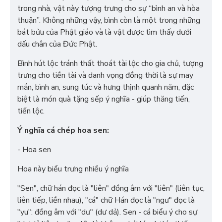
trong nhà, vật này tượng trưng cho sự “bình an và hòa
thuận”. Không những vậy, bình còn là một trong những
bát bửu của Phật giáo và là vật được tìm thấy dưới
dấu chân của Đức Phật.
Bình hút lộc tránh thất thoát tài lộc cho gia chủ, tượng
trưng cho tiền tài và danh vọng đồng thời là sự may
mắn, bình an, sung túc và hưng thịnh quanh năm, đặc
biệt là món quà tặng sếp ý nghĩa - giúp thăng tiến,
tiến lộc.
Ý nghĩa cá chép hoa sen:
- Hoa sen
Hoa này biểu trưng nhiều ý nghĩa
"Sen", chữ hán đọc là "liên" đồng âm với "liên" (liên tục,
liên tiếp, liền nhau), "cá" chữ Hán đọc là "ngư" đọc là
"yu": đồng âm với "dư" (dư dả). Sen - cá biểu ý cho sự