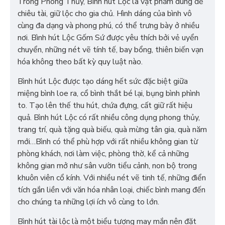
Trong Phong Thủy, Bình hút Lộc là vật phẩm dùng để
chiêu tài, giữ lộc cho gia chủ. Hình dáng của bình vô
cùng đa dạng và phong phú, có thể trưng bày ở nhiều
nơi. Bình hút Lộc Gốm Sứ được yêu thích bởi vẻ uyển
chuyển, những nét vẽ tính tế, bay bổng, thiên biến vạn
hóa không theo bất kỳ quy luật nào.
Bình hút Lộc được tạo dáng hết sức đặc biệt giữa
miệng bình loe ra, cổ bình thắt bé lại, bụng bình phình
to. Tạo lên thế thu hút, chứa đựng, cất giữ rất hiệu
quả. Bình hút Lộc có rất nhiều công dụng phong thủy,
trang trí, quà tặng quà biếu, quà mừng tân gia, quà năm
mới…Bình có thể phù hợp với rất nhiều không gian từ
phòng khách, nơi làm việc, phòng thờ, kể cả những
không gian mở như sân vườn tiểu cảnh, non bộ trong
khuôn viên cổ kính. Với nhiều nét vẽ tinh tế, những điển
tích gắn liền với văn hóa nhân loại, chiếc bình mang đến
cho chúng ta những lợi ích vô cùng to lớn.
Bình hút tài lộc là một biểu tượng may mắn nên đặt