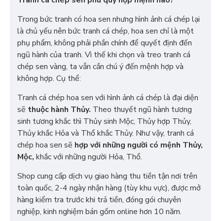
Tranh cá chép sen phú quý hợp mệnh nào?
Trong bức tranh có hoa sen nhưng hình ảnh cá chép lại
là chủ yếu nên bức tranh cá chép, hoa sen chỉ là một
phụ phẩm, không phải phần chính để quyết định đến
ngũ hành của tranh. Vì thế khi chọn và treo tranh cá
chép sen vàng, ta vẫn cần chú ý đến mệnh hợp và
không hợp. Cụ thể:
Tranh cá chép hoa sen với hình ảnh cá chép là đại diện
sẽ
thuộc hành Thủy.
Theo thuyết ngũ hành tương
sinh tương khắc thì Thủy sinh Mộc, Thủy hợp Thủy,
Thủy khắc Hỏa và Thổ khắc Thủy. Như vậy, tranh cá
chép hoa sen sẽ
hợp với những người có mệnh Thủy,
Mộc,
khắc với những người Hỏa, Thổ.
Shop cung cấp dịch vụ giao hàng thu tiền tận nơi trên
toàn quốc, 2-4 ngày nhận hàng (tùy khu vực), được mở
hàng kiểm tra trước khi trả tiền, đóng gói chuyên
nghiệp, kinh nghiệm bán gốm online hơn 10 năm.