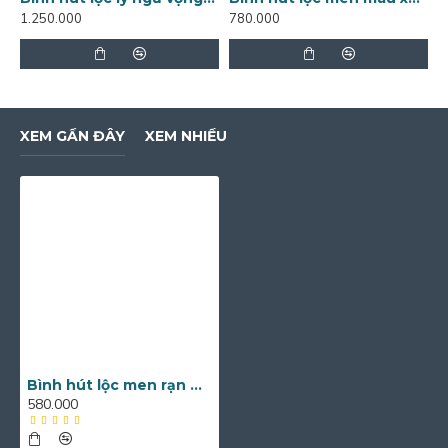
1.250.000
780.000
7
XEM GẦN ĐÂY
XEM NHIỀU
Bình hút lộc men rạn họa tiết cá chép sen phú quý BL17A
580.000