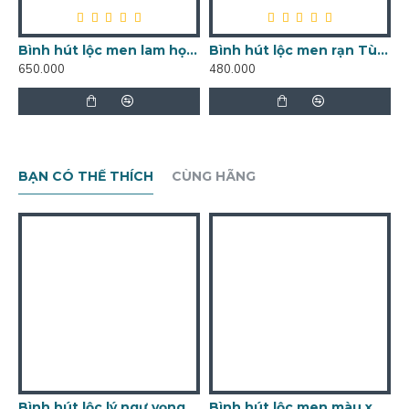
Bình hút lộc men lam họa tiết cá chép sen phú quý Tài Lộc BL17
Bình hút lộc men rạn Tùng chùa BL31
650.000
480.000
3
BẠN CÓ THỂ THÍCH
CÙNG HÃNG
Bình hút lộc lý ngư vọng nguyệt BL17C
Bình hút lộc men màu xanh dương Cá Chép Hóa Rồng BL39D