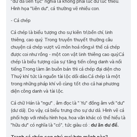
"dư dả liên tục" nghĩa là không phải lúc dư lúc thiếu.
Hình họa "liên dư", cá thường vẽ nhiều con.
- Cá chép
Cá chép là biểu tượng cho sự kiên trì,bền chí, linh
thiêng, cao quý. Trong truyền thuyết thường câu
chuyện cá chép vượt vũ môn hoá rồng,vì thế cá chép
được coi như rồng - một con vật linh thiêng cao quý.Cá
chép là biểu tượng của sự tăng tiến công danh và nổi
tiếng.Trong làm ăn buôn bán thì cá chép đại diện cho
Thuỷ khí tức là nguồn tài lộc dồi dào.Cá chép là một
trong những pháp khí vô cùng tốt cho cả hai phương
diện công danh và tài lộc.
Cá chữ Hán là "ngư" , âm đọc là " Yu" đồng âm với "dư"
(dư dả). Do vậy, cá biểu trưng cho sự dư dả. Hình vẽ cá
phối hợp với nhiều hình họa, hoa văn khác có thể hiểu là
"hữu dư" có nghĩa là "có", tức giàu có :
dư ăn dư để.