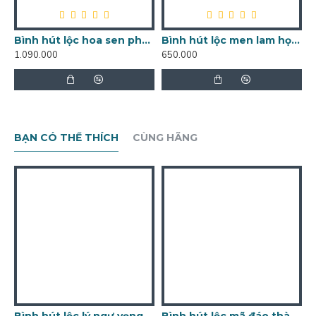
Bình hút lộc hoa sen phú quý vẽ vàng BL14
Bình hút lộc men lam họa tiết cá chép sen phú quý Tài Lộc BL17
1.090.000
650.000
5
BẠN CÓ THỂ THÍCH
CÙNG HÃNG
Bình hút lộc lý ngư vọng nguyệt BL17C
Bình hút lộc mã đáo thành công vẽ vàng cao 30cm BL19A