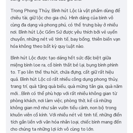
Trong Phong Thủy, Bình hút Lộc là vật phẩm dùng để
chiêu tài, giữ lộc cho gia chủ. Hình dáng của bình vô
cùng đa dạng và phong phú, có thể trưng bày ở nhiều
nơi. Bình hút Lộc Gốm Sứ được yêu thích bởi vẻ uyển
chuyển, những nét vẽ tính tế, bay bổng, thiên biến vạn
hóa không theo bất kỳ quy luật nào.
Bình hút Lộc được tạo dáng hết sức đặc biệt giữa
miệng bình loe ra, cổ bình thắt bé lại, bụng bình phình
to. Tạo lên thế thu hút, chứa đựng, cất giữ rất hiệu
quả. Bình hút Lộc có rất nhiều công dụng phong thủy,
trang trí, quà tặng quà biếu, quà mừng tân gia, quà năm
mới…Bình có thể phù hợp với rất nhiều không gian từ
phòng khách, nơi làm việc, phòng thờ, kể cả những
không gian mở như sân vườn tiểu cảnh, non bộ trong
khuôn viên cổ kính. Với nhiều nét vẽ tinh tế, những điển
tích gắn liền với văn hóa nhân loại, chiếc bình mang đến
cho chúng ta những lợi ích vô cùng to lớn.