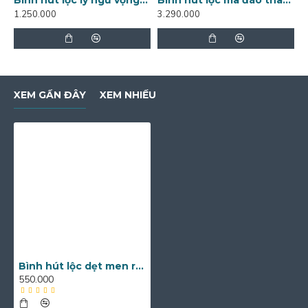
1.250.000
3.290.000
8
XEM GẦN ĐÂY
XEM NHIỀU
Bình hút lộc dẹt men rạn vẽ chuồn BL32
550.000