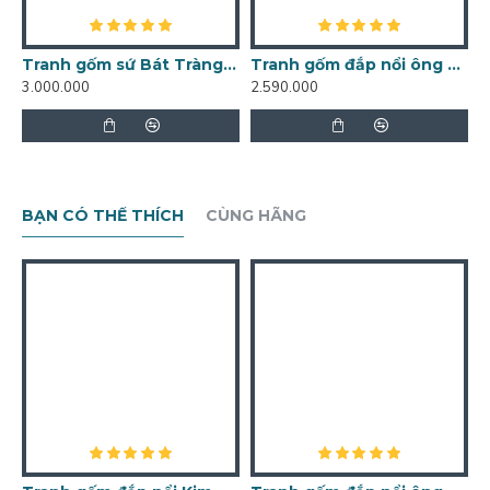
Tranh gốm sứ Bát Tràng Tùng Cúc Trúc Mai TG02
Tranh gốm đắp nổi ông Thọ khung gỗ gụ Bát Tràng TG11
3.000.000
2.590.000
BẠN CÓ THỂ THÍCH
CÙNG HÃNG