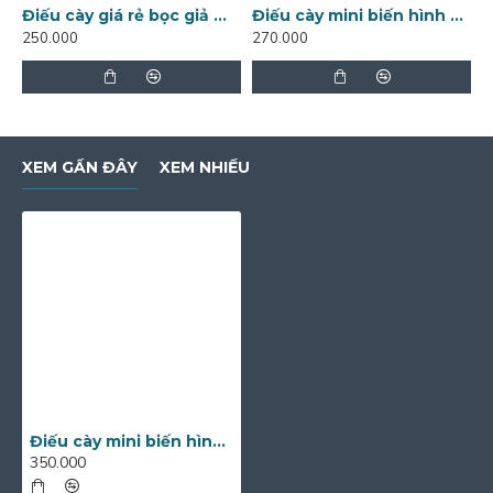
Điếu cày giá rẻ bọc giả mây DC11
Điếu cày mini biến hình 25cm DC10C
250.000
270.000
4
XEM GẦN ĐÂY
XEM NHIỀU
Điếu cày mini biến hình không chân DC10B
350.000