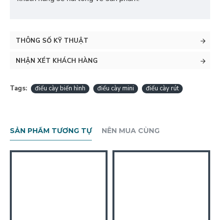
THÔNG SỐ KỸ THUẬT
NHẬN XÉT KHÁCH HÀNG
Tags:
điếu cày biến hình
điếu cày mini
điếu cày rút
SẢN PHẨM TƯƠNG TỰ
NÊN MUA CÙNG