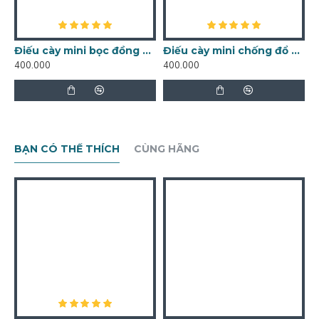
Điếu cày mini bọc đồng chống đổ nước DC01
Điếu cày mini chống đổ nước DC05
400.000
400.000
4
BẠN CÓ THỂ THÍCH
CÙNG HÃNG