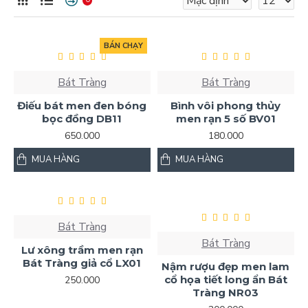
BÁN CHẠY
Bát Tràng
Bát Tràng
Điếu bát men đen bóng
Bình vôi phong thủy
bọc đồng DB11
men rạn 5 số BV01
650.000
180.000
MUA HÀNG
MUA HÀNG
Bát Tràng
Bát Tràng
Lư xông trầm men rạn
Bát Tràng giả cổ LX01
Nậm rượu đẹp men lam
cổ họa tiết long ẩn Bát
250.000
Tràng NR03