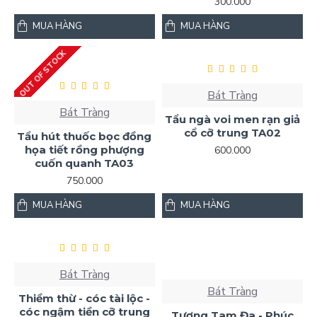
300.000
MUA HÀNG
MUA HÀNG
OUT OF STOCK
Bát Tràng
Bát Tràng
Tẩu ngà voi men rạn giả
cổ cỡ trung TA02
Tẩu hút thuốc bọc đồng
họa tiết rồng phượng
600.000
cuốn quanh TA03
750.000
MUA HÀNG
MUA HÀNG
Bát Tràng
Bát Tràng
Thiềm thừ - cóc tài lộc -
cóc ngậm tiền cỡ trung
Tượng Tam Đa - Phúc