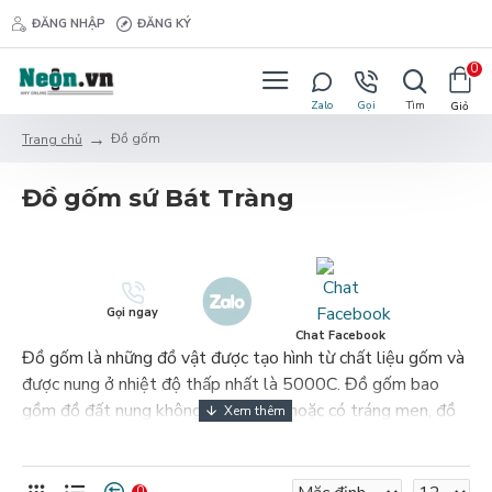
ĐĂNG NHẬP
ĐĂNG KÝ
0
Đồ gốm
Trang chủ
Đồ gốm sứ Bát Tràng
Gọi ngay
Chat Facebook
Đồ gốm là những đồ vật được tạo hình từ chất liệu gốm và
được nung ở nhiệt độ thấp nhất là 5000C. Đồ gốm bao
gồm đồ đất nung không tráng men hoặc có tráng men, đồ
gốm trơn, đồ sành, đồ bán sứ, và đồ sứ. Nơi chế tạo các đồ
gốm được gọi là lò gốm.
0