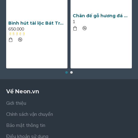
Chân đế gỗ hương đá nguyên khối nhiều kích thước
1
Bình hút tài lộc Bát Tràng men lam vẽ chim công và hoa mẫu đơn BL12
650.000
Về Neon.vn
Giới thiệu
Chính sách vận chuyển
Bảo mật thông tin
Điều khoản sử dụng