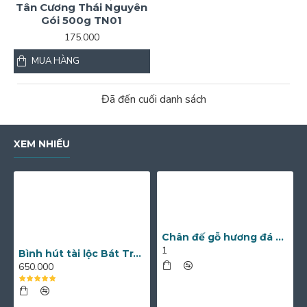
Tân Cương Thái Nguyên
Gói 500g TN01
175.000
MUA HÀNG
Đã đến cuối danh sách
XEM NHIỀU
Chân đế gỗ hương đá nguyên khối nhiều kích thước
1
Bình hút tài lộc Bát Tràng men lam vẽ chim công và hoa mẫu đơn BL12
650.000