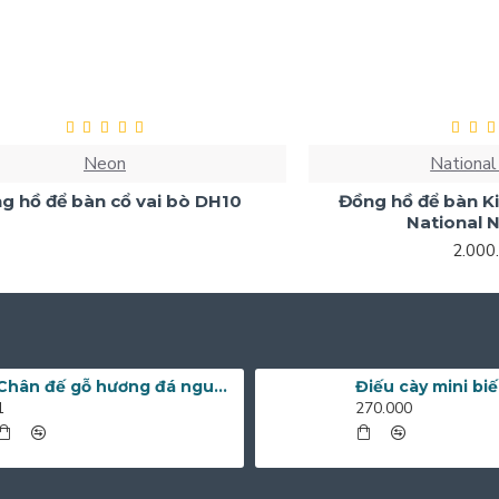
Neon
National
g hồ để bàn cổ vai bò DH10
Đồng hồ để bàn Ki
National 
2.000
Chân đế gỗ hương đá nguyên khối nhiều kích thước
1
270.000