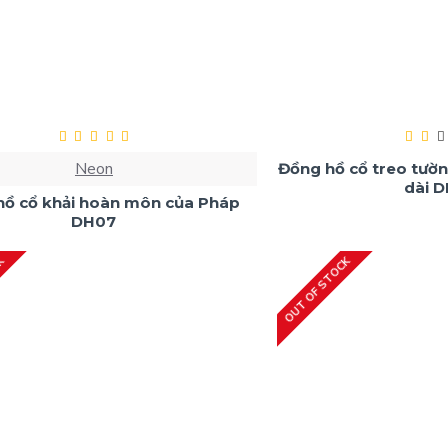
Neon
Đồng hồ cổ treo tườ
dài 
hồ cổ khải hoàn môn của Pháp
DH07
CK
OUT OF STOCK