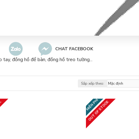
CHAT FACEBOOK
 tay, đồng hồ để bàn, đồng hồ treo tường...
Sắp xếp theo:
MIỄN PHÍ
CK
OUT OF STOCK