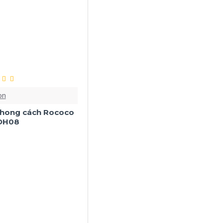
on
phong cách Rococo
DH08