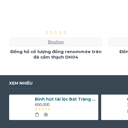
Bruchon
Đồng hồ cổ tượng đồng renommée trên
Đồn
đá cẩm thạch DH04
XEM NHIỀU
Bình hút tài lộc Bát Tràng men lam vẽ chim công và hoa mẫu đơn BL12
650.000