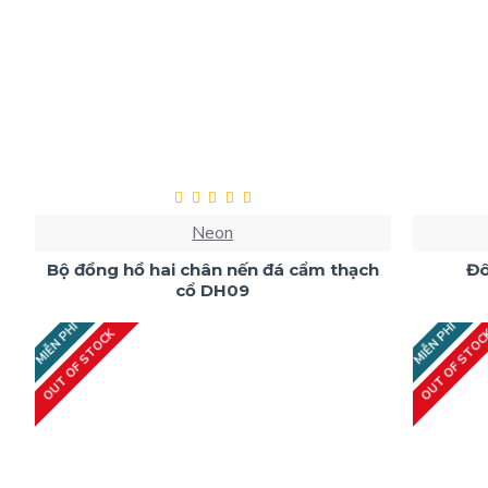
Neon
Bộ đồng hồ hai chân nến đá cẩm thạch
Đô
cổ DH09
MIỄN PHÍ
MIỄN PHÍ
OUT OF STOCK
OUT OF STO