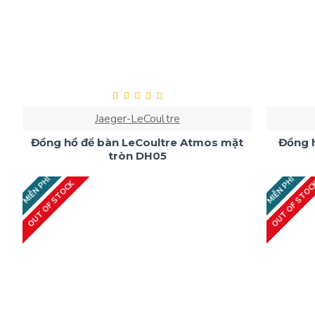
Jaeger-LeCoultre
Đồng hồ để bàn LeCoultre Atmos mặt
Đồng 
tròn DH05
MIỄN PHÍ
MIỄN PHÍ
OUT OF STOCK
OUT OF STO