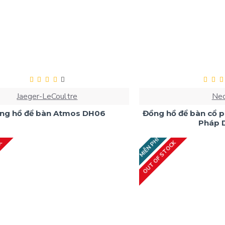
Jaeger-LeCoultre
Ne
ng hồ để bàn Atmos DH06
Đồng hồ để bàn cổ 
Pháp 
MIỄN PHÍ
CK
OUT OF STOCK