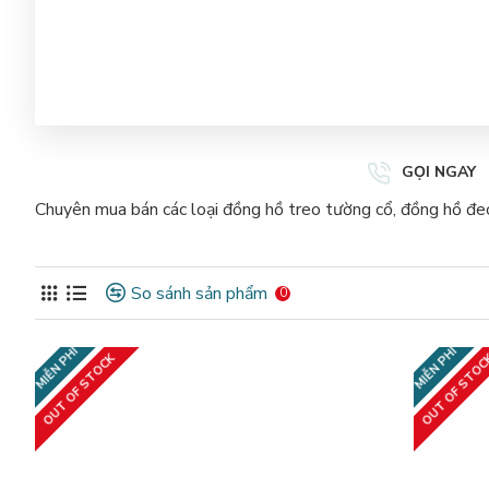
GỌI NGAY
Chuyên mua bán các loại đồng hồ treo tường cổ, đồng hồ đeo
So sánh sản phẩm
0
MIỄN PHÍ
MIỄN PHÍ
OUT OF STOCK
OUT OF STO