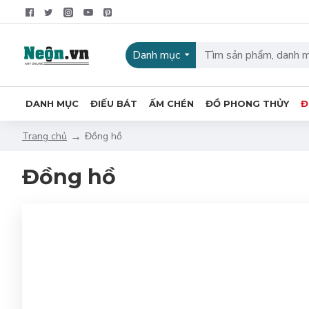
Danh mục
DANH MỤC
ĐIẾU BÁT
ẤM CHÉN
ĐỒ PHONG THỦY
Đ
Đồng hồ
Trang chủ
Đồng hồ