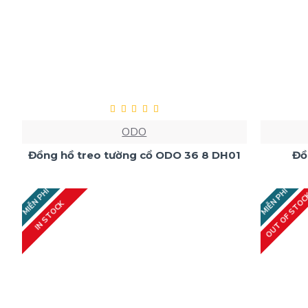
ODO
Đồng hồ treo tường cổ ODO 36 8 DH01
Đồ
MIỄN PHÍ
MIỄN PHÍ
OUT OF STO
IN STOCK