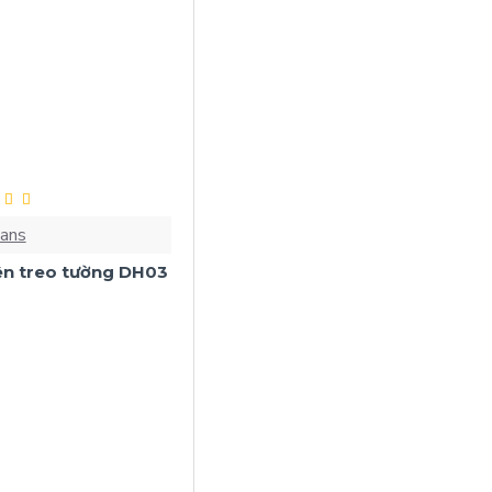
hans
tên treo tường DH03