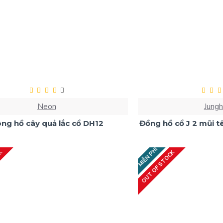
Neon
Jung
ng hồ cây quả lắc cổ DH12
Đồng hồ cổ J 2 mũi 
MIỄN PHÍ
CK
OUT OF STOCK