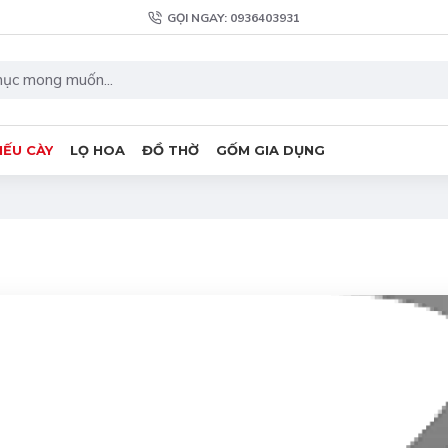
GỌI NGAY: 0936403931
IẾU CÀY
LỌ HOA
ĐỒ THỜ
GỐM GIA DỤNG