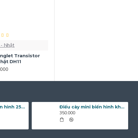
 - Nhật
nglet Transistor
Nhật DH11
.000
Điếu cày mini biến hình 25cm DC10C
Điếu cày mini biến hình không chân DC10B
350.000