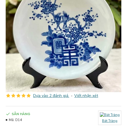
Dựa vào 2 đánh giá.
-
Viết nhận xét
SẴN HÀNG
Mã:
D14
Bát Tràng