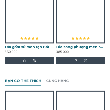
Đĩa gốm sứ men rạn Bát Tràng song ngư vọng nguyệt D01
Đĩa song phượng men rạn D05
350.000
385.000
3
BẠN CÓ THỂ THÍCH
CÙNG HÃNG