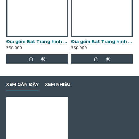
Đĩa gốm Bát Tràng hình Hồ Gươm D29 - Quà lưu niệm Hà Nội
Đĩa gốm Bát Tràng hình Khuê Văn Các D28 - Quà lưu niệm Hà Nội
350.000
350.000
3
XEM GẦN ĐÂY
XEM NHIỀU