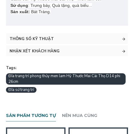
Sử dụng
:
Trưng bày, Quà tặng, quà biếu...
Sản xuất:
Bát Tràng.
THÔNG SỐ KỸ THUẬT
NHẬN XÉT KHÁCH HÀNG
Tags:
Đĩa trang trí phong thủy men lam Hỷ Thước Mai Cài Thọ D14 phi
26cm
Đĩa sứ trang trí
SẢN PHẨM TƯƠNG TỰ
NÊN MUA CÙNG