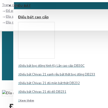
Trang chủ
ĐIẾU BÁT
Đồ phong thủy
Đĩa sứ trang trí
Điếu bát cao cấp
Đĩa gốm sứ trang trí Phúc Lộc Thọ men rạn Bát Tràng D04A
Điếu bát bọc đồng hình Kỳ Lân cao cấp DB30C
Điếu bát Chivas 21 xanh rêu bát thắt bọc đồng DB233
Điếu bát Chivas 21 đỏ mận bát thắt DB232
Điếu bát Chivas 21 đỏ đô DB231
Xem thêm
Đĩa gốm sứ trang trí Phú