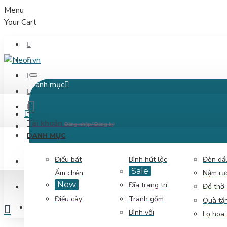
Menu
Your Cart
Danh mục
Menu
Tài khoản
Đăng nhập/ Đăng ký
DANH MỤC
Điếu bát
Bình hút lộc
Đèn dầ
ĐĂNG NHẬP
Sale
Ấm chén
Nậm rư
New
Đĩa trang trí
ĐĂNG KÝ
Đồ thờ
Điếu cày
Tranh gốm
Quà tặ
So sánh
So sánh sản phẩm
0
Bình vôi
Lọ hoa