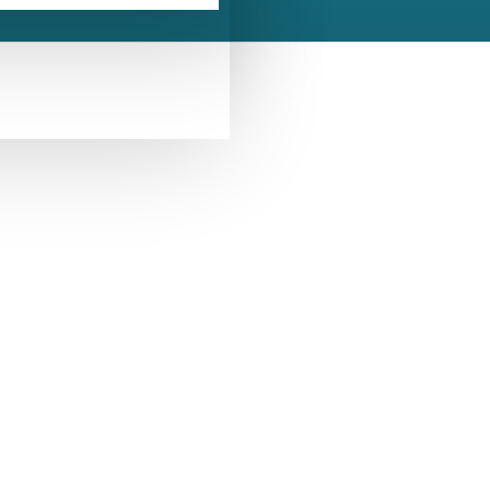
GỌI NGAY
0936403931
CHAT FACEBOOK
c Lộc Thọ men