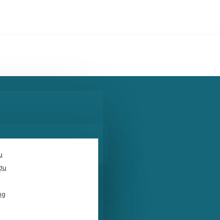
u
ợu
ng