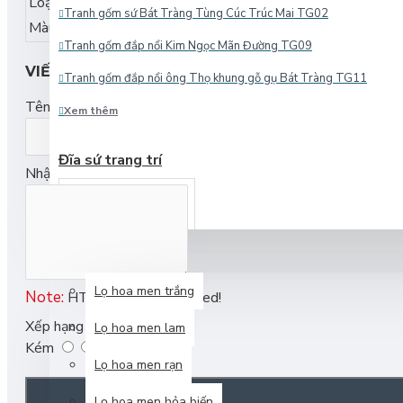
Loại men
Men rạn
cổ
Tranh gốm sứ Bát Tràng Tùng Cúc Trúc Mai TG02
Màu sắc
Trắng ngà
Tranh gốm đắp nổi Kim Ngọc Mãn Đường TG09
VIẾT NHẬN XÉT
Tranh gốm đắp nổi ông Thọ khung gỗ gụ Bát Tràng TG11
Tên bạn
Xem thêm
Điếu cày giá rẻ bọc giả mây DC11
Điếu cày mini biến hình 25cm DC10C
Đĩa sứ trang trí
Nhận xét của bạn
Điếu cày mini biến hình DC10
Ấm chén men lam giả
Điếu cày mini bọc đồng chống đổ nước DC01A
cổ
ĐIẾU CÀY
Xem thêm
LỌ HOA
Lọ hoa men trắng
Note:
HTML is not translated!
Xếp hạng
Lọ hoa men lam
Đĩa gốm Bát Tràng hình Hồ Gươm D29 - Quà lưu niệm Hà Nội
Kém
Tốt
Lọ hoa men rạn
Đĩa gốm Bát Tràng hình Khuê Văn Các D28 - Quà lưu niệm Hà Nộ
Lọ hoa men hỏa biến