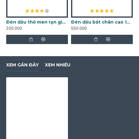
Đèn dầu thờ men rạn giả cổ mini bọc đồng DD15A
Đèn dầu bát chân cao 100 chữ phúc DD06
300.000
550.000
5
XEM GẦN ĐÂY
XEM NHIỀU