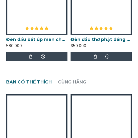
Đèn dầu bát úp men chàm DD03
Đèn dầu thờ phật dáng quả chuông vẽ hoa sen DD23
580.000
650.000
7
BẠN CÓ THỂ THÍCH
CÙNG HÃNG