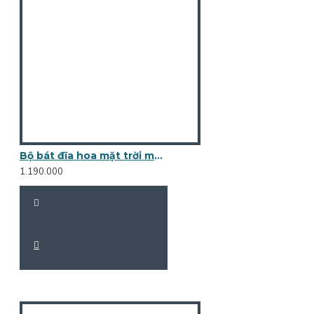
Bộ bát đĩa hoa mặt trời men rạn vẽ hoa sen DA02
1.190.000