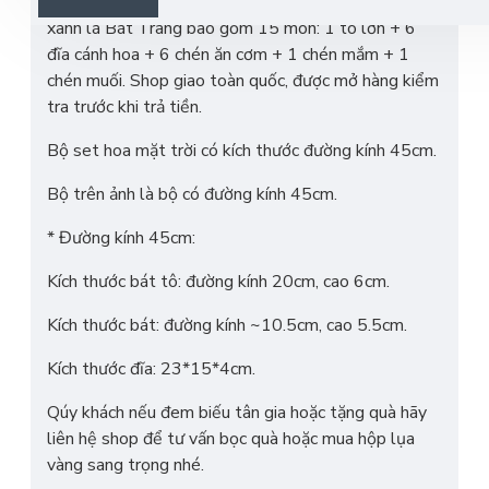
Bộ bát đĩa hoa mặt trời vẽ hoa mận trắng vân đá
xanh lá Bát Tràng bao gồm 15 món: 1 tô lớn + 6
đĩa cánh hoa + 6 chén ăn cơm + 1 chén mắm + 1
chén muối. Shop giao toàn quốc, được mở hàng kiểm
tra trước khi trả tiền.
Bộ set hoa mặt trời có kích thước đường kính 45cm.
Bộ trên ảnh là bộ có đường kính 45cm.
* Đường kính 45cm:
Kích thước bát tô: đường kính 20cm, cao 6cm.
Kích thước bát: đường kính ~10.5cm, cao 5.5cm.
Kích thước đĩa: 23*15*4cm.
Qúy khách nếu đem biếu tân gia hoặc tặng quà hãy
liên hệ shop để tư vấn bọc quà hoặc mua hộp lụa
vàng sang trọng nhé.