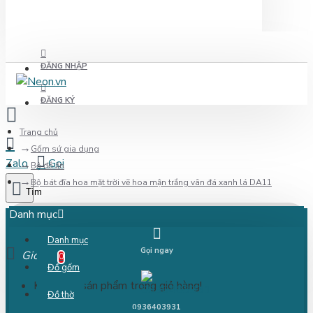
ĐĂNG NHẬP
ĐĂNG KÝ
Trang chủ
Gốm sứ gia dụng
Bộ đồ ăn
Bộ bát đĩa hoa mặt trời vẽ hoa mận trắng vân đá xanh lá DA11
Danh mục
Danh mục
Gọi ngay
Giỏ
0
Đồ gốm
Không có sản phẩm trong giỏ hàng!
Đồ thờ
0936403931