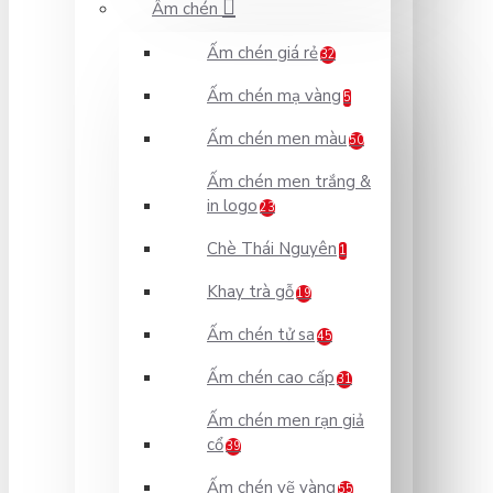
Ấm chén
Ấm chén giá rẻ
32
Ấm chén mạ vàng
5
Ấm chén men màu
50
Ấm chén men trắng &
in logo
23
Chè Thái Nguyên
1
Khay trà gỗ
19
Ấm chén tử sa
45
Ấm chén cao cấp
31
Ấm chén men rạn giả
cổ
39
Ấm chén vẽ vàng
55