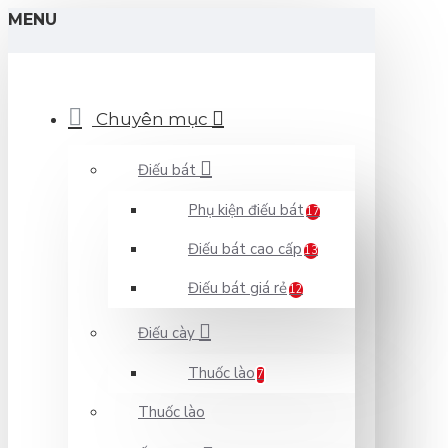
MENU
Chuyên mục
Điếu bát
Phụ kiện điếu bát
17
Điếu bát cao cấp
13
Điếu bát giá rẻ
12
Điếu cày
Thuốc lào
7
Thuốc lào