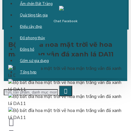
Ấm chén Bát Tràng
Quà tặng tân gia
Chat Facebook
Điếu cày đẹp
Đồ phong thủy
Bộ bát đĩa hoa mặt trời vẽ hoa
Đồng hồ
mận trắng vân đá xanh lá DA11
Gốm sứ gia dụng
Tổng hợp