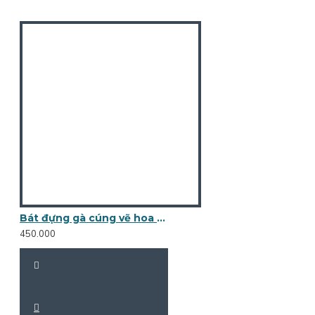
Bát đựng gà cúng vẽ hoa dây móc BG03
450.000