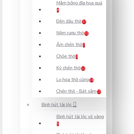
Mâm bồng đĩa hoa quả
4
Đèn dầu thờ
37
Nậm rượu thờ
31
Ấm chén thờ
7
Chóe thờ
3
Kỷ chén thờ
12
Lọ hoa thờ cúng
16
Chén thờ - Bát sâm
15
Bình hút tài lộc
Bình hút tài lộc vẽ vàng
5