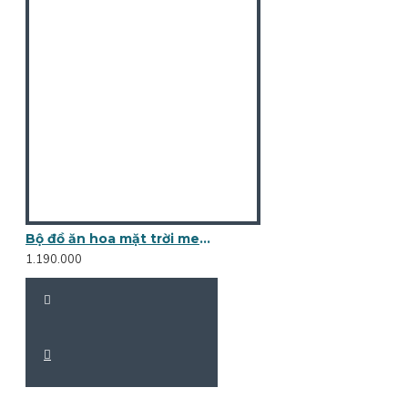
Bộ đồ ăn hoa mặt trời men rạn xanh bóng vẽ rồng phượng DA03
1.190.000