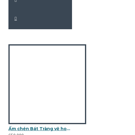
Ấm chén Bát Tràng vẽ hoa mận trắng men vân đá xanh lá nhạt AC96