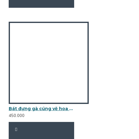
Bát đựng gà cúng vẽ hoa bèo BG04
450.000