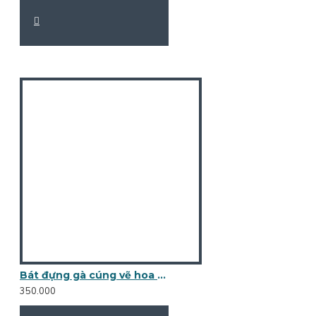
Bát đựng gà cúng vẽ hoa sen BG02B
350.000