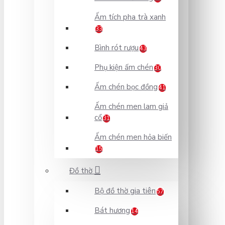
Ấm tích pha trà xanh
33
Bình rót rượu
43
Phụ kiện ấm chén
30
Ấm chén bọc đồng
41
Ấm chén men lam giả
cổ
31
Ấm chén men hỏa biến
15
Đồ thờ
Bộ đồ thờ gia tiên
57
Bát hương
14