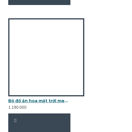
Bộ đồ ăn hoa mặt trời men rạn vẽ rồng phượng DA03A
1.190.000