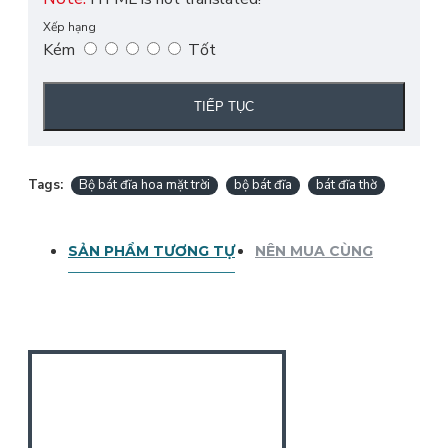
Xếp hạng
Kém
Tốt
TIẾP TỤC
Tags:
Bộ bát đĩa hoa mặt trời
bộ bát đĩa
bát đĩa thờ
SẢN PHẨM TƯƠNG TỰ
NÊN MUA CÙNG