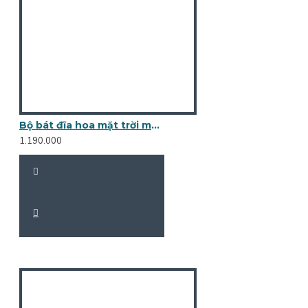
Bộ bát đĩa hoa mặt trời men rạn vẽ hoa đồng tiền DA01
1.190.000