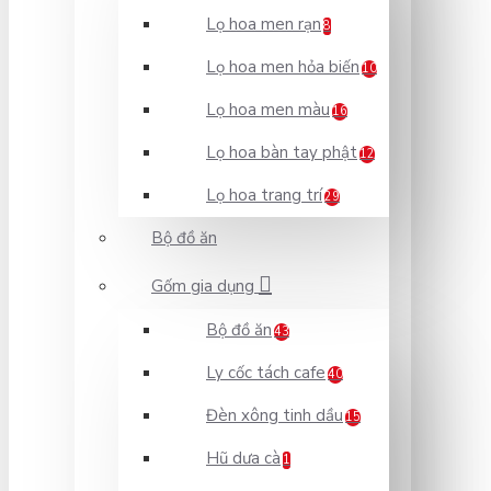
Lọ hoa men rạn
8
Lọ hoa men hỏa biến
10
Lọ hoa men màu
16
Lọ hoa bàn tay phật
12
Lọ hoa trang trí
29
Bộ đồ ăn
Gốm gia dụng
Bộ đồ ăn
43
Ly cốc tách cafe
40
Đèn xông tinh dầu
15
Hũ dưa cà
1