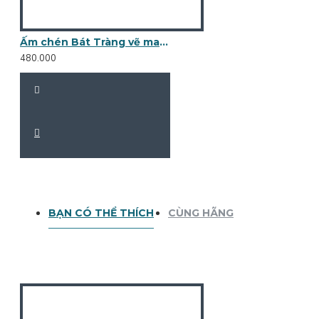
Ấm chén Bát Tràng vẽ mai trắng men vân đá xanh lá nhạt AC92
480.000
BẠN CÓ THỂ THÍCH
CÙNG HÃNG