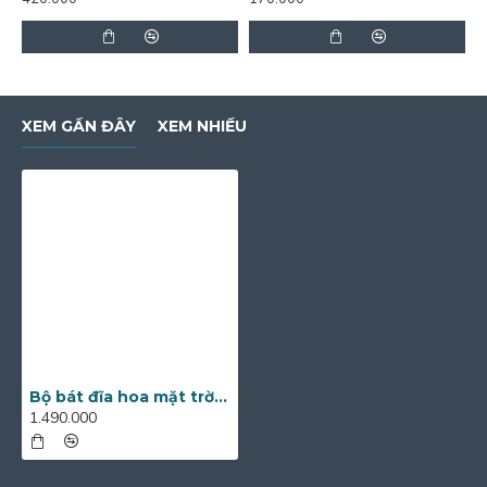
XEM GẦN ĐÂY
XEM NHIỀU
Bộ bát đĩa hoa mặt trời vẽ hoa mận trắng vân đá xanh dương DA11A
1.490.000