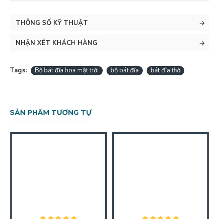
THÔNG SỐ KỸ THUẬT
NHẬN XÉT KHÁCH HÀNG
Tags:
Bộ bát đĩa hoa mặt trời
bộ bát đĩa
bát đĩa thờ
SẢN PHẨM TƯƠNG TỰ