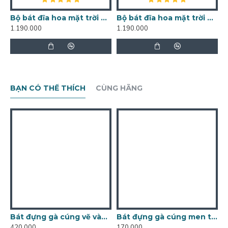
Bộ bát đĩa hoa mặt trời men rạn vẽ hoa đồng tiền DA01
Bộ bát đĩa hoa mặt trời men rạn vẽ hoa sen DA02
1.190.000
1.190.000
1
BẠN CÓ THỂ THÍCH
CÙNG HÃNG
Bát đựng gà cúng vẽ vàng kim BG01
Bát đựng gà cúng men trắng BG01A
420.000
170.000
4