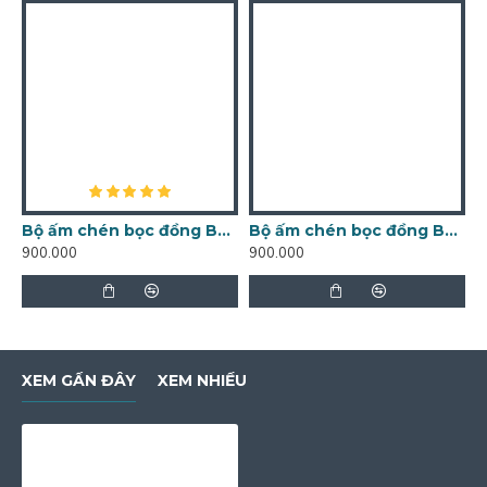
Bộ ấm chén bọc đồng Bát Tràng Trúc Lâm Thất Hiền men lam AC33A
Bộ ấm chén bọc đồng Bát Tràng Trúc Lâm Thất Hiền men lam AC33E-BD
900.000
900.000
8
XEM GẦN ĐÂY
XEM NHIỀU