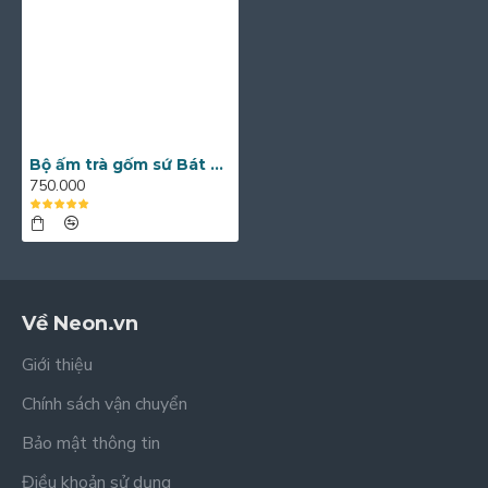
Bộ ấm trà gốm sứ Bát Tràng men lam cổ long ẩn AC52
750.000
Về Neon.vn
Giới thiệu
Chính sách vận chuyển
Bảo mật thông tin
Điều khoản sử dụng