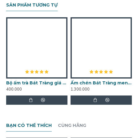
SẢN PHẨM TƯƠNG TỰ
Bộ ấm trà Bát Tràng giá rẻ trúc lâm thất hiền AC33
Ấm chén Bát Tràng men lam giả cổ bọc đồng vẽ trúc lâm thất hiền AC48
400.000
1.300.000
1
BẠN CÓ THỂ THÍCH
CÙNG HÃNG