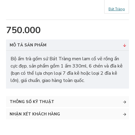
Bát Tràng
750.000
MÔ TẢ SẢN PHẨM
Bộ ấm trà gốm sứ Bát Tràng men lam cổ vẽ rồng ẩn
cực đẹp, sản phẩm gồm 1 ấm 330ml, 6 chén và đĩa kê
(bạn có thể lựa chọn loại 7 đĩa kê hoặc loại 2 đĩa kê
lớn), giá chuẩn, giao hàng toàn quốc.
THÔNG SỐ KỸ THUẬT
NHẬN XÉT KHÁCH HÀNG