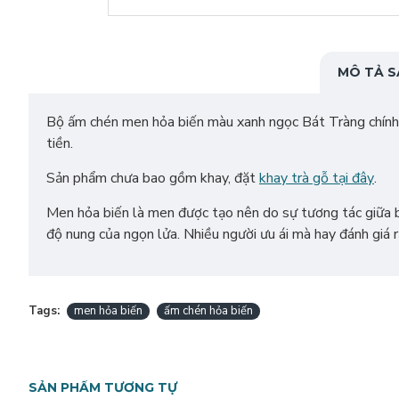
MÔ TẢ S
Bộ ấm chén men hỏa biến màu xanh ngọc Bát Tràng chính 
tiền.
Sản phẩm chưa bao gồm khay, đặt
khay trà gỗ tại đây
.
Men hỏa biến là men được tạo nên do sự tương tác giữa ba 
độ nung của ngọn lửa. Nhiều người ưu ái mà hay đánh giá 
Tags:
men hỏa biến
ấm chén hỏa biến
SẢN PHẨM TƯƠNG TỰ