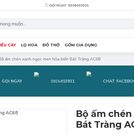
GỌI NGAY: 0936403931
IẾU CÀY
LỌ HOA
ĐỒ THỜ
GỐM GIA DỤNG
Bộ ấm chén xanh ngọc men hỏa biến Bát Tràng AC68
GỌI NGAY
0936403931
CHAT FACEBO
Bộ ấm chén
Bát Tràng A