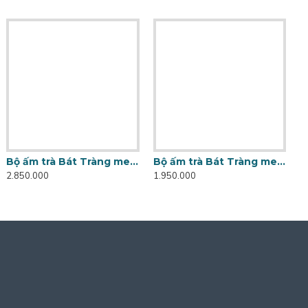
Bộ ấm trà Bát Tràng men hỏa biến Ngọc Thạch AC89A
Bộ ấm trà Bát Tràng men hỏa biến Xanh Ngọc AC89B
2.850.000
1.950.000
7