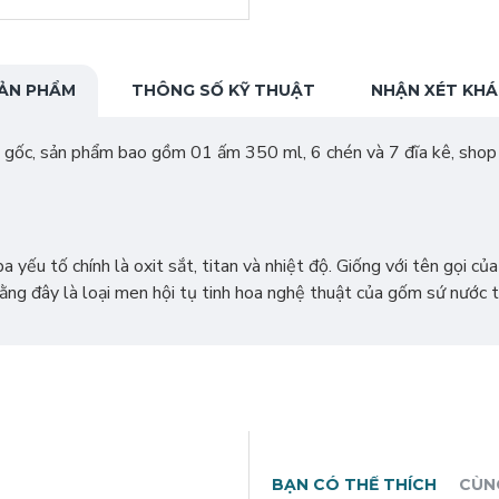
ẢN PHẨM
THÔNG SỐ KỸ THUẬT
NHẬN XÉT KH
gốc, sản phẩm bao gồm 01 ấm 350 ml, 6 chén và 7 đĩa kê, shop g
yếu tố chính là oxit sắt, titan và nhiệt độ. Giống với tên gọi củ
rằng đây là loại men hội tụ tinh hoa nghệ thuật của gốm sứ nước t
BẠN CÓ THỂ THÍCH
CÙN