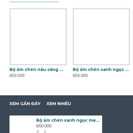
Bộ ấm chén nâu sáng men hỏa biến Bát Tràng AC81
Bộ ấm chén xanh ngọc men hỏa biến Bát Tràng AC81A
650.000
650.000
XEM GẦN ĐÂY
XEM NHIỀU
Bộ ấm chén xanh ngọc men hỏa biến Bát Tràng AC68
650.000