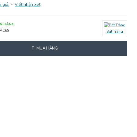
 giá.
-
Viết nhận xét
N HÀNG
AC68
Bát Tràng
MUA HÀNG