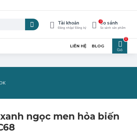
0
Tài khoản
So sánh
Đăng nhập/ Đăng ký
So sánh sản phẩm
0
LIÊN HỆ
BLOG
Giỏ
OK
 xanh ngọc men hỏa biến
C68