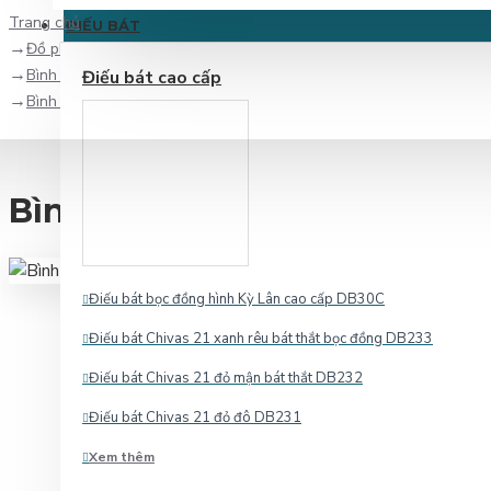
Trang chủ
ĐIẾU BÁT
Đồ phong thủy
Bình hút tài lộc
Điếu bát cao cấp
Bình hút tài lộc vẽ vàng
Bình hút tài lộc vẽ vàng
Điếu bát bọc đồng hình Kỳ Lân cao cấp DB30C
Điếu bát Chivas 21 xanh rêu bát thắt bọc đồng DB233
Điếu bát Chivas 21 đỏ mận bát thắt DB232
Điếu bát Chivas 21 đỏ đô DB231
Xem thêm