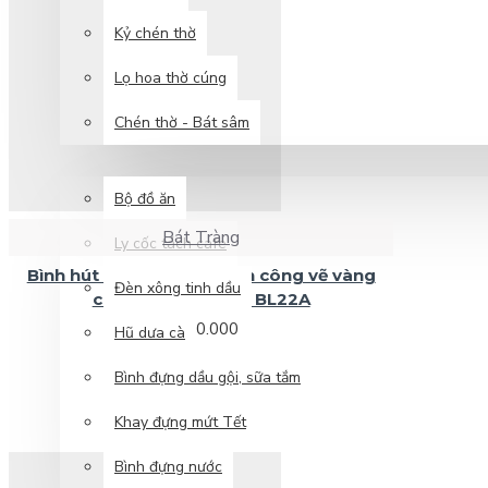
Ấm chén men hỏa biến
Xem thêm
Kỷ chén thờ
Lọ hoa thờ cúng
Bình hút tài lộc
Chén thờ - Bát sâm
GỐM GIA DỤNG
Bộ đồ ăn
Bát Tràng
Ly cốc tách cafe
Ấm chén men màu
Bình hút lộc mã đáo thành công vẽ vàng
Đèn xông tinh dầu
cao cấp cao 35cm BL22A
Bình hút lộc lý ngư vọng nguyệt BL17C
4.390.000
Hũ dưa cà
Bình hút lộc mã đáo thành công vẽ vàng cao 30cm BL19A
Bình đựng dầu gội, sữa tắm
Bình hút lộc vẽ vàng họa tiết cá chép sen phú quý BL15
Khay đựng mứt Tết
Bình hút lộc vẽ vàng Kim kê đại cát BL13
Bình đựng nước
Xem thêm