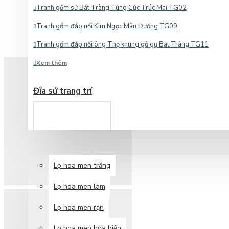
cổ
Tranh gốm sứ Bát Tràng Tùng Cúc Trúc Mai TG02
Tranh gốm đắp nổi Kim Ngọc Mãn Đường TG09
Tranh gốm đắp nổi ông Thọ khung gỗ gụ Bát Tràng TG11
Xem thêm
Điếu cày giá rẻ bọc giả mây DC11
Điếu cày mini biến hình 25cm DC10C
Đĩa sứ trang trí
Điếu cày mini biến hình DC10
Ấm chén men lam giả
Điếu cày mini bọc đồng chống đổ nước DC01A
cổ
ĐIẾU CÀY
Xem thêm
LỌ HOA
Lọ hoa men trắng
Lọ hoa men lam
Đĩa gốm Bát Tràng hình Hồ Gươm D29 - Quà lưu niệm Hà Nội
Lọ hoa men rạn
Đĩa gốm Bát Tràng hình Khuê Văn Các D28 - Quà lưu niệm Hà Nộ
Lọ hoa men hỏa biến