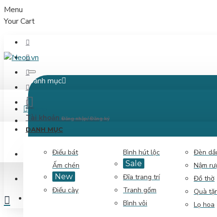
Menu
Your Cart
Danh mục
Menu
Tài khoản
Đăng nhập/ Đăng ký
DANH MỤC
Điếu bát
Bình hút lộc
Đèn dầ
ĐĂNG NHẬP
Sale
Ấm chén
Nậm rư
New
Đĩa trang trí
ĐĂNG KÝ
Đồ thờ
Điếu cày
Tranh gốm
Quà tặ
So sánh
So sánh sản phẩm
0
Bình vôi
Lọ hoa