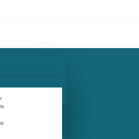
u
ợu
ng