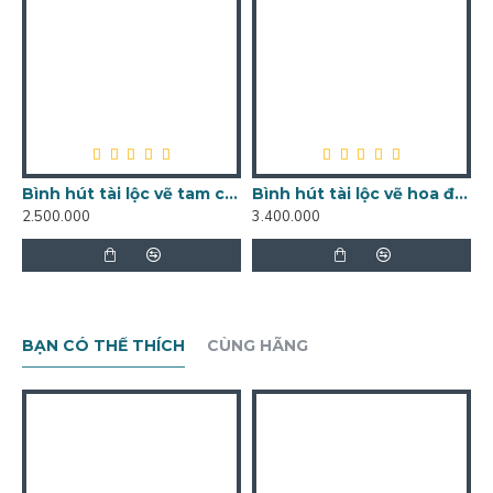
Bình hút tài lộc vẽ tam cảnh BL01
Bình hút tài lộc vẽ hoa đào chữ thọ chỉ vàng kim BL03
2.500.000
3.400.000
2
BẠN CÓ THỂ THÍCH
CÙNG HÃNG