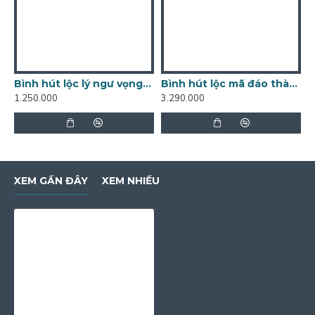
Bình hút lộc lý ngư vọng nguyệt BL17C
Bình hút lộc mã đáo thành công vẽ vàng cao 30cm BL19A
1.250.000
3.290.000
8
XEM GẦN ĐÂY
XEM NHIỀU