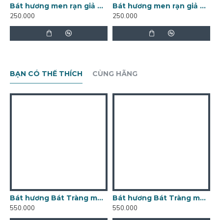
Bát hương men rạn giả cổ Bát Tràng vẽ sen nhiều kích thước BH01
Bát hương men rạn giả cổ Bát Tràng vẽ rồng trầu mặt nguyệt nhiều kích thước BH02
250.000
250.000
3
BẠN CÓ THỂ THÍCH
CÙNG HÃNG
Bát hương Bát Tràng men trắng đắp nổi rồng BH04T
Bát hương Bát Tràng men xanh dương đắp nổi rồng BH04XD
550.000
550.000
5