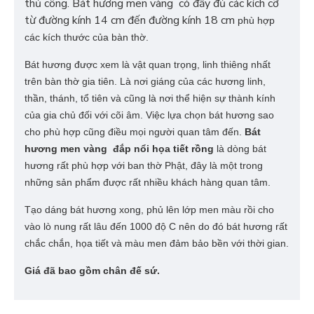
thủ công. Bát hương men vàng có đầy đủ các kích cỡ
từ đường kính 14 cm đến đường kính 18 cm
phù hợp
các kích thước của bàn thờ.
Bát hương
được xem là vật quan trọng, linh thiêng nhất
trên bàn thờ gia tiên. Là nơi giáng của các hương linh,
thần, thánh, tổ tiên và cũng là nơi thể hiện sự thành kính
của gia chủ đối với cõi âm. Việc lựa chọn bát hương sao
cho phù hợp cũng điều mọi người quan tâm đến.
Bát
hương men
vàng
đắp nổi họa tiết rồng
là dòng bát
hương rất phù hợp với ban thờ Phật, đây là một trong
những sản phẩm được rất nhiều khách hàng quan tâm.
Tạo dáng bát hương xong, phủ lên lớp men màu rồi cho
vào lò nung rất lâu đến 1000 độ C nên do đó bát hương rất
chắc chắn, họa tiết và màu men đảm bảo bền với thời gian.
Giá đã bao gồm chân đế sứ.