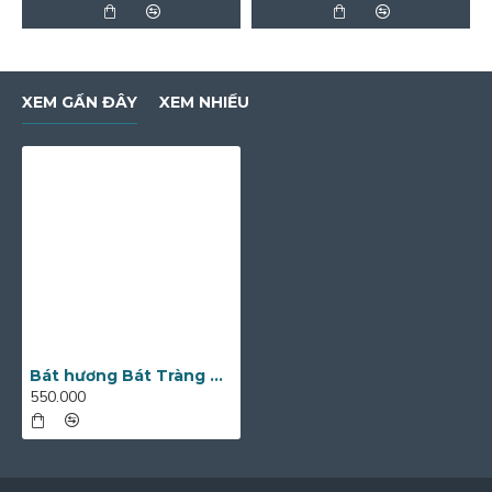
XEM GẦN ĐÂY
XEM NHIỀU
Bát hương Bát Tràng men vàng đắp nổi rồng BH04V
550.000