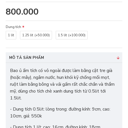
800.000
Dung tích
1 lít
1.25 lít
(+50.000)
1.5 lít
(+100.000)
MÔ TẢ SẢN PHẨM
Bao ủ ấm tích có vỏ ngoài được làm bằng cật tre già
(hoặc mây), ngâm nước, hun khói kỹ chống mối mọt,
ruột làm bằng bông và vải gấm rất chắc chắn và thẩm
mỹ, dùng cho tích chè xanh dung tích từ 0.5lit tới
1.5lit.
- Dung tích 0.5lit: lòng trong: đường kính: 9cm, cao:
10cm, giá: 550k
- Dung tích 1 lít: cao: 16cm, đường kính: 18cm.