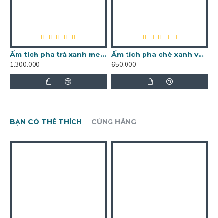
Ấm tích pha trà xanh men lam cổ vẽ hoa dây Bát Tràng AC53
Ấm tích pha chè xanh vẽ sơn thủy men rạn AT01
1.300.000
650.000
1
BẠN CÓ THỂ THÍCH
CÙNG HÃNG