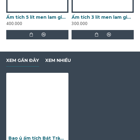
Ấm tích 5 lít men lam giả cổ Bát Tràng AT10A
Ấm tích 3 lít men lam giả cổ Bát Tràng AT11
400.000
300.000
2
XEM GẦN ĐÂY
XEM NHIỀU
Bao ủ ấm tích Bát Tràng U1