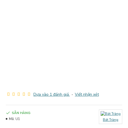
Dựa vào 1 đánh giá.
-
Viết nhận xét
SẴN HÀNG
Mã:
U1
Bát Tràng