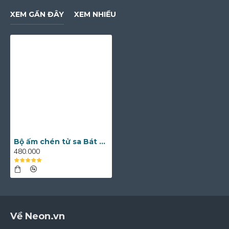
XEM GẦN ĐÂY
XEM NHIỀU
Bộ ấm chén tử sa Bát Tràng họa tiết nổi AC16
480.000
Về Neon.vn