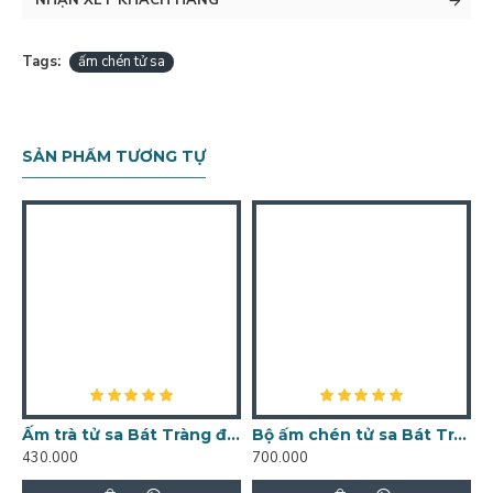
NHẬN XÉT KHÁCH HÀNG
Tags:
ấm chén tử sa
SẢN PHẨM TƯƠNG TỰ
Ấm trà tử sa Bát Tràng đắp nổi hoa phù dung đỏ đen AC46
Bộ ấm chén tử sa Bát Tràng đắp nổi Trường Thọ Đại AC50
430.000
700.000
5