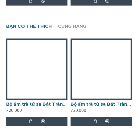
BẠN CÓ THỂ THÍCH
CÙNG HÃNG
Bộ ấm trà tử sa Bát Tràng Trống Đồng màu rêu chén lòng gốm AC87C
Bộ ấm trà tử sa Bát Tràng Trống Đồng màu rêu chén lòng xanh AC87B
720.000
720.000
7